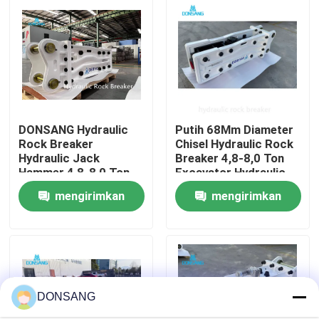
Tentang kami
Tur Pabrik
DONSANG Hydraulic
Putih 68Mm Diameter
Kontrol kualitas
Rock Breaker
Chisel Hydraulic Rock
Hydraulic Jack
Breaker 4,8-8,0 Ton
Hammer 4,8-8,0 Ton
Excavator Hydraulic
Hubungi kami
Mini Excavator
Jack Hammer
mengirimkan
mengirimkan
Attachment
Permintaan Penawaran
permintaan
permintaan
Pemecah Batu Hidrolik
DONSANG
Pemutus hidrolik excavator