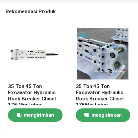
Rekomendasi Produk
35 Ton 45 Ton
35 Ton 45 Ton
Excavator Hydraulic
Excavator Hydraulic
Rumah
Rock Breaker Chisel
Rock Breaker Chisel
175 Mm Lebar
175Mm Lebar
Hydraulic Breaker Palu
Hydraulic Breaker
mengirimkan
mengirimkan
Produk
Hammer
permintaan
permintaan
Tampilan VR