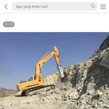
2
/
2