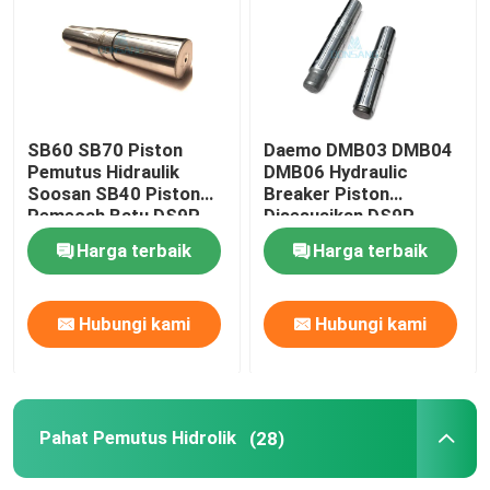
Pemutus Palu Hidrolik
Piston Pemutus Hidrolik
SB60 SB70 Piston
Daemo DMB03 DMB04
Pemutus Hidraulik
DMB06 Hydraulic
Soosan SB40 Piston
Breaker Piston
Pahat Pemutus Hidrolik
Pemecah Batu DS9P
Disesuaikan DS9P
Harga terbaik
Harga terbaik
Segel Pemutus
Hubungi kami
Hubungi kami
Baut Pemutus
Semak Hidrolik
Pahat Pemutus Hidrolik
(28)
Silinder Pemutus Hidraulik