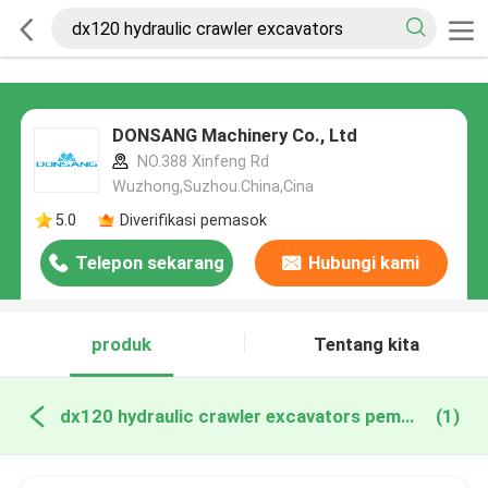
DONSANG Machinery Co., Ltd
NO.388 Xinfeng Rd
Wuzhong,Suzhou.China,Cina
5.0
Diverifikasi pemasok
Telepon sekarang
Hubungi kami
produk
Tentang kita
dx120 hydraulic crawler excavators pembuatan online
(1)