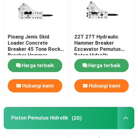
Tentang kami
Pisang Jenis Skid
22T 27T Hydraulic
Tur Pabrik
Loader Concrete
Hammer Breaker
Breaker 45 Tone Rock
Excavator Pemutus
Breaker Hammer
Beton Hidrolik
Kontrol kualitas
Harga terbaik
Harga terbaik
Hubungi kami
Hubungi kami
Hubungi kami
Permintaan Penawaran
Pemecah Batu Hidrolik
Piston Pemutus Hidrolik
(20)
Pemutus hidrolik excavator