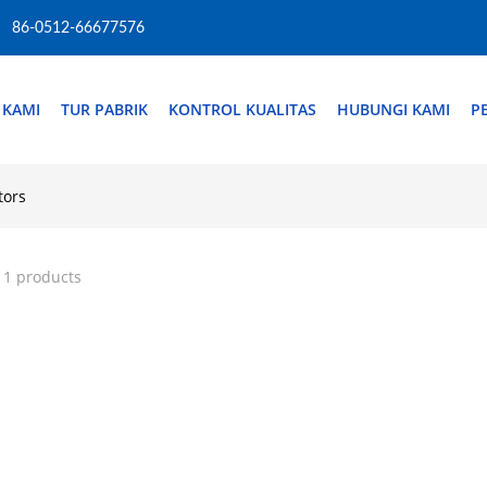
86-0512-66677576
 KAMI
TUR PABRIK
KONTROL KUALITAS
HUBUNGI KAMI
P
tors
 1 products