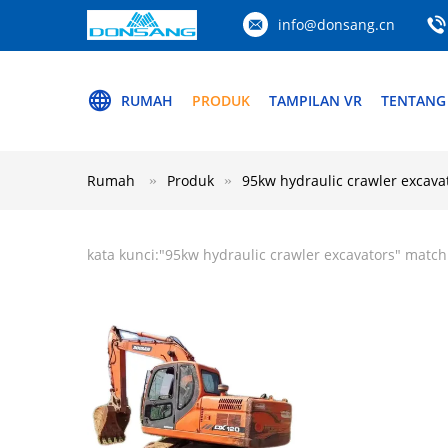
info@donsang.cn
RUMAH
PRODUK
TAMPILAN VR
TENTANG
Rumah
Produk
95kw hydraulic crawler excava
kata kunci:"
95kw hydraulic crawler excavators
" match